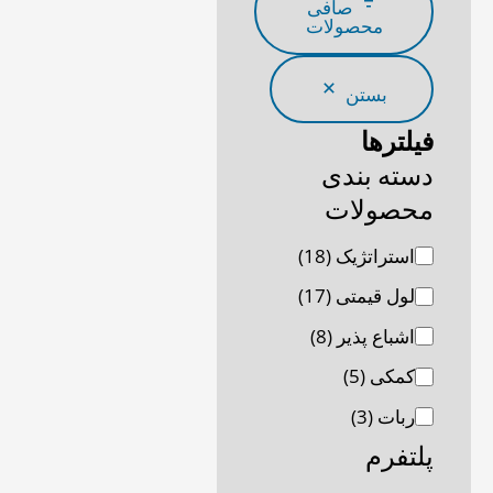
م
صافی
محصولات
ح
ص
بستن
و
فیلترها
ل
دسته بندی
ا
محصولات
ت
استراتژیک
(18)
لول قیمتی
(17)
اشباع پذیر
(8)
00
کمکی
(5)
ربات
(3)
پلتفرم