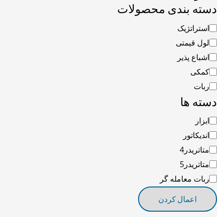
سته بندی محصولات
استراتژیک
لول قیمتی
اشباع پذیر
کمکی
ربات
سته ها
ابزار
اندیکاتور
متاتریدر4
متاتریدر5
ربات معامله گر
اعمال کردن