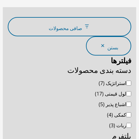
م
ن
د
صافی محصولات
ی
م
بستن
ح
ص
فیلترها
و
دسته بندی محصولات
ل
استراتژیک
(7)
ا
لول قیمتی
(17)
ت
اشباع پذیر
(5)
کمکی
(4)
ربات
(3)
پلتفرم