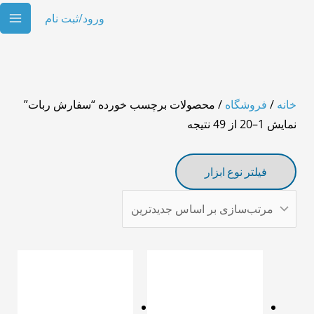
رش
ته
ته
MAIN
ورود/ثبت نام
دی
ENU
توا
حصولات
مرتب‌سازی
بر
خانه
/
فروشگاه
/ محصولات برچسب خورده “سفارش ربات”
اساس
نمایش 1–20 از 49 نتیجه
جدیدترین
فیلتر نوع ابزار