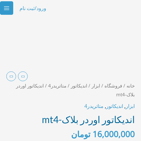
رش
AIN
ورود/ثبت نام
ه
ENU
حتوا
اندیکاتور
اوردر
بلاک-
mt4
عدد
خانه
/
فروشگاه
/
ابزار
/
اندیکاتور
/
متاتریدر4
/ اندیکاتور اوردر
بلاک-mt4
ابزار
,
اندیکاتور
,
متاتریدر4
اندیکاتور اوردر بلاک-mt4
16,000,000
تومان