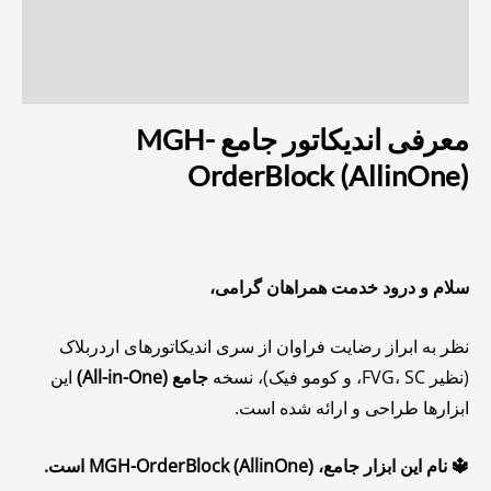
توضیحات تکمیلی
نظرات (0)
معرفی اندیکاتور جامع MGH-
OrderBlock (AllinOne)
سلام و درود خدمت همراهان گرامی،
نظر به ابراز رضایت فراوان از سری اندیکاتورهای اردربلاک
(نظیر FVG، SC، و کومو فیک)، نسخه
جامع (All-in-One)
این
ابزارها طراحی و ارائه شده است.
🔱 نام این ابزار جامع، MGH-OrderBlock (AllinOne) است.