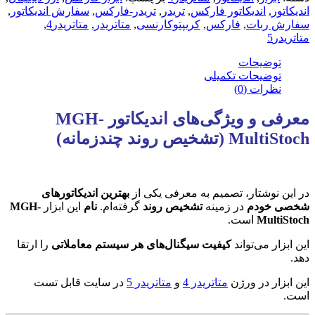
اندیکاتور
,
اندیکاتور فارکس
,
تریدر
,
تریدر-فارکس
,
سفارش اندیکاتور
,
سفارش ربات
,
فارکس
,
کریپتوکارنسی
,
متاتریدر
,
متاتریدر4
,
متاتریدر5
توضیحات
توضیحات تکمیلی
نظرات (0)
معرفی و ویژگی‌های اندیکاتور MGH-
MultiStoch (تشخیص روند چندزمانه)
در این نوشتار، تصمیم به معرفی یکی از
بهترین اندیکاتورهای
شخصی خودم
در زمینه
تشخیص روند
گرفته‌ام.
نام
این ابزار
MGH-
MultiStoch
است.
این ابزار می‌تواند
کیفیت سیگنال‌های هر سیستم معاملاتی
را ارتقا
دهد.
این ابزار در ورژن
متاتریدر 4
و
متاتریدر 5
در سایت قابل تست
است.