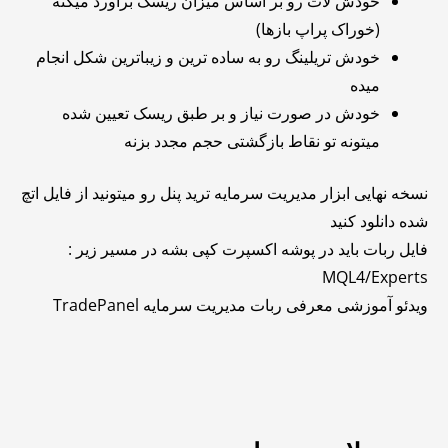
خودش لات رو بر اساس میزان ریسک برآورد میکنه
(خوراک پراپ بازها)
خودش تریلینگ رو به ساده ترین و زیباترین شکل انجام
میده
خودش در صورت نیاز و بر طبق ریسک تعیین شده
میتونه تو نقاط بازگشتی حجم مجدد بزنه
نسخه نهایی ابزار مدیریت سرمایه ترید پنل رو میتونید از فایل اتچ
شده دانلود کنید
فایل ربات باید در پوشه اکسپرت کپی بشه در مسیر زیر :
MQL4/Experts
ویدئو آموزشی معرفی ربات مدیریت سرمایه TradePanel